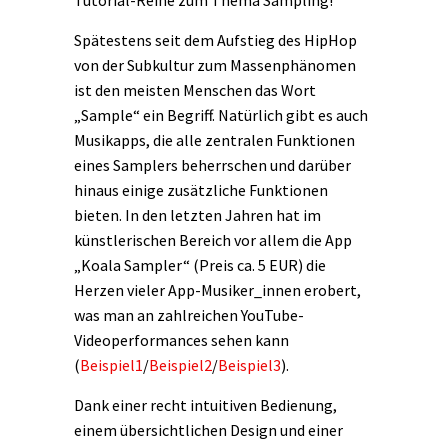
Tutorial-Reihe zum Thema Sampling!
Spätestens seit dem Aufstieg des HipHop
von der Subkultur zum Massenphänomen
ist den meisten Menschen das Wort
„Sample“ ein Begriff. Natürlich gibt es auch
Musikapps, die alle zentralen Funktionen
eines Samplers beherrschen und darüber
hinaus einige zusätzliche Funktionen
bieten. In den letzten Jahren hat im
künstlerischen Bereich vor allem die App
„Koala Sampler“ (Preis ca. 5 EUR) die
Herzen vieler App-Musiker_innen erobert,
was man an zahlreichen YouTube-
Videoperformances sehen kann
(
Beispiel1
/
Beispiel2
/
Beispiel3
).
Dank einer recht intuitiven Bedienung,
einem übersichtlichen Design und einer